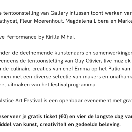
e tentoonstelling van Gallery Intussen toont werken va
athycat, Fleur Moerenhout, Magdalena Libera en Mark
ve Performance by Kirilla Mihai.
nder de deelnemende kunstenaars en samenwerkingen
veneens de tentoonstelling van Guy Olivier, live muzi
n de culinaire creaties van chef Emma op het Patio van 
amen met een diverse selectie van makers en onafhanke
eel uitmaken van het festivalprogramma.
olstice Art Festival is een openbaar evenement met grat
eserveer je gratis ticket (€0) en vier de langste dag va
iddel van kunst, creativiteit en gedeelde beleving.