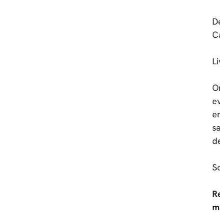
D
C
Li
O
e
e
s
d
S
R
m