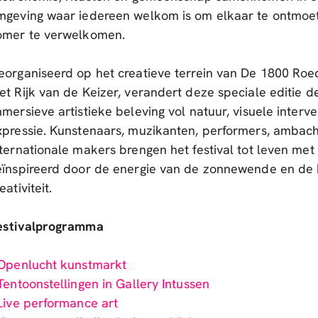
mgeving waar iedereen welkom is om elkaar te ontmoet
omer te verwelkomen.
eorganiseerd op het creatieve terrein van De 1800 Ro
et Rijk van de Keizer, verandert deze speciale editie de
mersieve artistieke beleving vol natuur, visuele interve
xpressie. Kunstenaars, muzikanten, performers, ambach
nternationale makers brengen het festival tot leven m
eïnspireerd door de energie van de zonnewende en de
eativiteit.
estivalprogramma
 Openlucht kunstmarkt
Tentoonstellingen in Gallery Intussen
 Live performance art