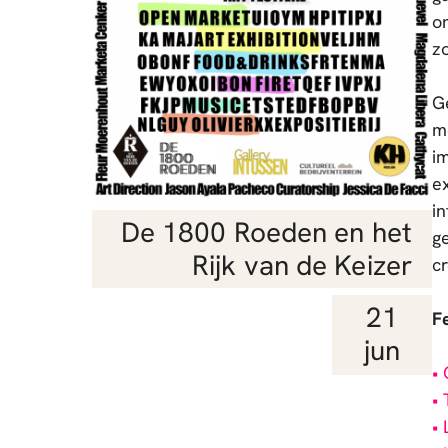
o
z
G
m
im
e
i
De 1800 Roeden en het
g
Rijk van de Keizer
cr
21
F
jun
•
• 
•