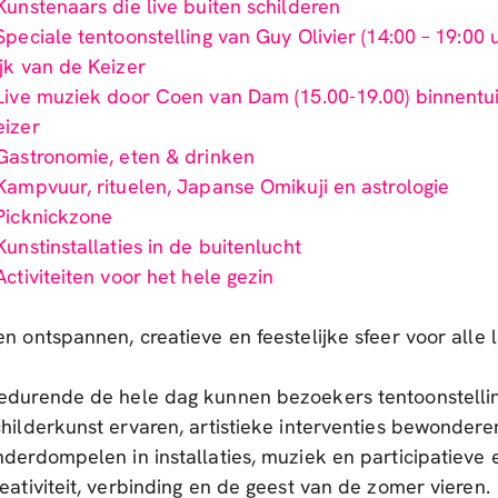
 Kunstenaars die live buiten schilderen
Speciale tentoonstelling van Guy Olivier (14:00 – 19:00 
ijk van de Keizer
 Live muziek door Coen van Dam (15.00-19.00) binnentui
eizer
 Gastronomie, eten & drinken
 Kampvuur, rituelen, Japanse Omikuji en astrologie
 Picknickzone
Kunstinstallaties in de buitenlucht
Activiteiten voor het hele gezin
n ontspannen, creatieve en feestelijke sfeer voor alle l
edurende de hele dag kunnen bezoekers tentoonstellin
childerkunst ervaren, artistieke interventies bewondere
nderdompelen in installaties, muziek en participatieve 
reativiteit, verbinding en de geest van de zomer vieren.