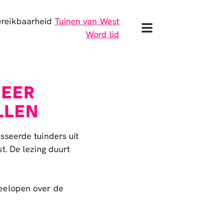
ereikbaarheid
Tuinen van West
Word lid
HEER
LLEN
sseerde tuinders uit
t. De lezing duurt
eelopen over de