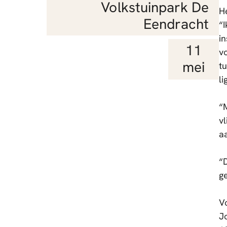
Volkstuinpark De
H
Eendracht
“
i
11
v
mei
t
li
“M
v
a
“
g
V
J