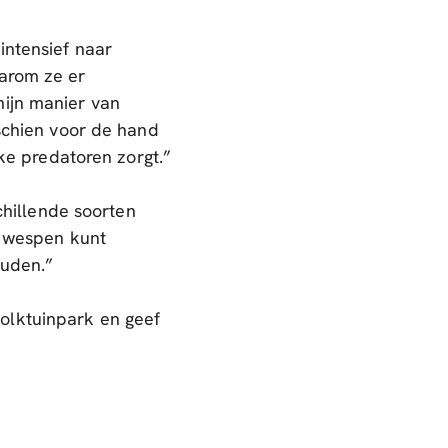
intensief naar
aarom ze er
mijn manier van
sschien voor de hand
jke predatoren zorgt.”
schillende soorten
l wespen kunt
ouden.”
olktuinpark en geef