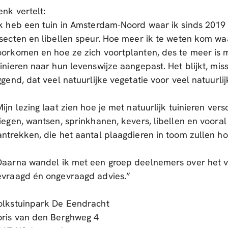
enk vertelt:
Ik heb een tuin in Amsterdam-Noord waar ik sinds 2019 
nsecten en libellen speur. Hoe meer ik te weten kom w
oorkomen en hoe ze zich voortplanten, des te meer is 
uinieren naar hun levenswijze aangepast. Het blijkt, mi
ggend, dat veel natuurlijke vegetatie voor veel natuurli
ijn lezing laat zien hoe je met natuurlijk tuinieren ver
liegen, wantsen, sprinkhanen, kevers, libellen en voora
antrekken, die het aantal plaagdieren in toom zullen h
Daarna wandel ik met een groep deelnemers over het v
evraagd én ongevraagd advies.”
olkstuinpark De Eendracht
oris van den Berghweg 4